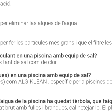
ració.
per eliminar las algues de l’aigua.
r fer les partícules més grans i que el filtre les
oculant en una piscina amb equip de sal?
s tant de sal com de clor.
gues) en una piscina amb equip de sal?
gues) com ALGIKLEAN , específic per a piscines de
’aigua de la piscina ha quedat tèrbola, que fai
at brut amb fulles i branques, cal netejar-lo. El 