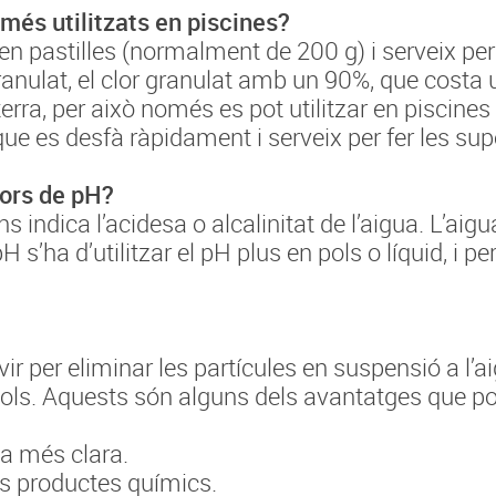
més utilitzats en piscines?
or en pastilles (normalment de 200 g) i serveix p
 granulat, el clor granulat amb un 90%, que costa
erra, per això només es pot utilitzar en piscines d
ue es desfà ràpidament i serveix per fer les sup
ors de pH?
 indica l’acidesa o alcalinitat de l’aigua. L’aig
H s’ha d’utilitzar el pH plus en pols o líquid, i pe
ir per eliminar les partícules en suspensió a l’a
n pols. Aquests són alguns dels avantatges que p
da més clara.
es productes químics.