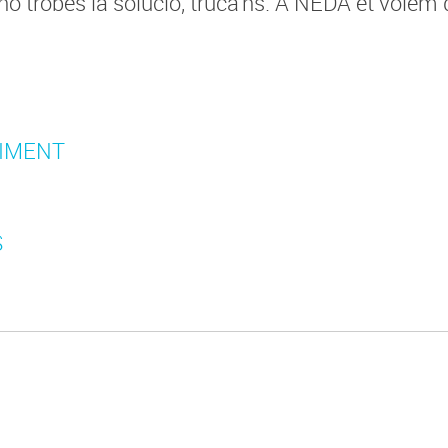
 no trobes la solució, truca’ns. A NEDA et volem
NIMENT
S