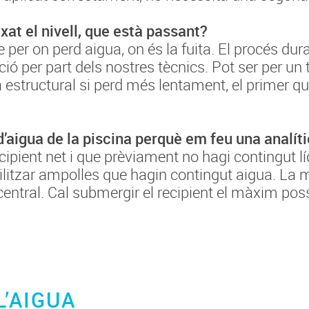
xat el nivell, que està passant?
e per on perd aigua, on és la fuita. El procés d
ió per part dels nostres tècnics. Pot ser per un 
a estructural si perd més lentament, el primer q
’aigua de la piscina perquè em feu una analít
cipient net i que prèviament no hagi contingut lí
ilitzar ampolles que hagin contingut aigua. La m
central. Cal submergir el recipient el màxim possi
’AIGUA