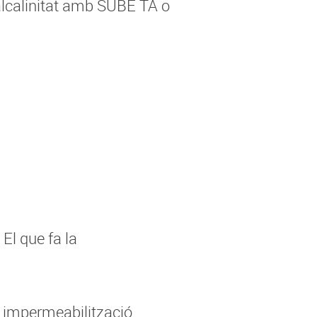
’alcalinitat amb SUBE TA o
 El que fa la
a impermeabilització.