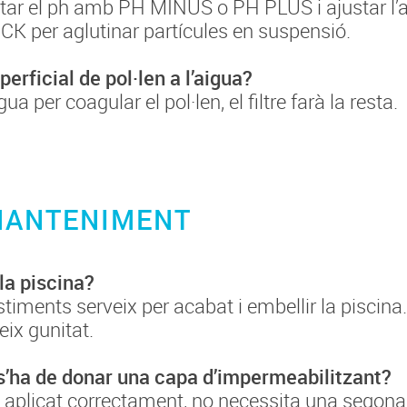
justar el ph amb PH MINUS o PH PLUS i ajustar l
 per aglutinar partícules en suspensió.
erficial de pol·len a l’aigua?
per coagular el pol·len, el filtre farà la resta.
MANTENIMENT
la piscina?
stiments serveix per acabat i embellir la piscina.
ix gunitat.
 s’ha de donar una capa d’impermeabilitzant?
tà aplicat correctament, no necessita una segon