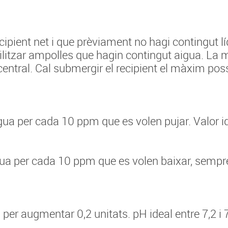
cipient net i que prèviament no hagi contingut lí
ilitzar ampolles que hagin contingut aigua. La m
central. Cal submergir el recipient el màxim possi
ua per cada 10 ppm que es volen pujar. Valor id
ua per cada 10 ppm que es volen baixar, sempre q
per augmentar 0,2 unitats. pH ideal entre 7,2 i 7