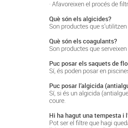
· Afavoreixen el procés de filt
Què són els algicides?
Son productes que s’utilitzen 
Què són els coagulants?
Son productes que serveixen pe
Puc posar els saquets de fl
Sí, és poden posar en piscine
Puc posar l’algicida (antial
Sí, si és un algicida (antial
coure.
Hi ha hagut una tempesta i l
Pot ser el filtre que hagi qued