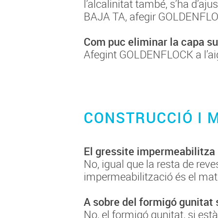
l’alcalinitat també, s’ha d’a
BAJA TA, afegir GOLDENFLOCK
Com puc eliminar la capa sup
Afegint GOLDENFLOCK a l’aigua 
CONSTRUCCIÓ I 
El gressite impermeabilitza 
No, igual que la resta de reve
impermeabilització és el mate
A sobre del formigó gunitat
No, el formigó gunitat, si es