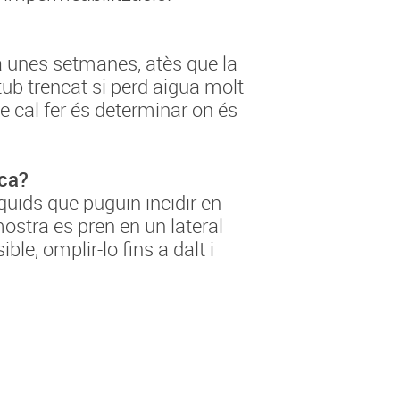
ura unes setmanes, atès que la
tub trencat si perd aigua molt
ue cal fer és determinar on és
ica?
quids que puguin incidir en
ostra es pren en un lateral
ble, omplir-lo fins a dalt i