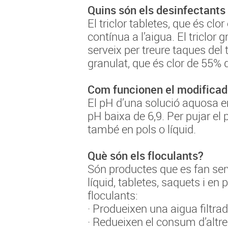
Quins són els desinfectants 
El triclor tabletes, que és cl
contínua a l’aigua. El triclor
serveix per treure taques del t
granulat, que és clor de 55% q
Com funcionen el modificad
El pH d’una solució aquosa ens
pH baixa de 6,9. Per pujar el p
també en pols o líquid.
Què són els floculants?
Són productes que es fan serv
líquid, tabletes, saquets i e
floculants:
· Produeixen una aigua filtra
· Redueixen el consum d’altr