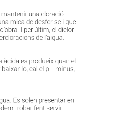
er mantenir una cloració
 una mica de desfer-se i que
’obra. I per últim, el diclor
ercloracions de l’aigua.
ua àcida es produeix quan el
r baixar-lo, cal el pH minus,
igua. Es solen presentar en
odem trobar fent servir