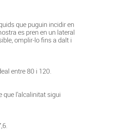
quids que puguin incidir en
ostra es pren en un lateral
ble, omplir-lo fins a dalt i
eal entre 80 i 120.
ue l’alcalinitat sigui
,6.