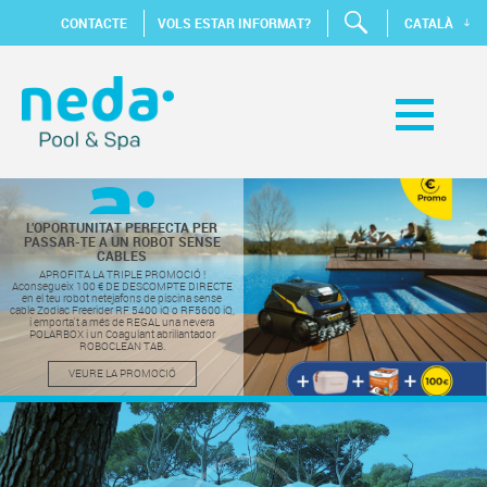
CONTACTE
VOLS ESTAR INFORMAT?
CATALÀ
L’OPORTUNITAT PERFECTA PER
PASSAR-TE A UN ROBOT SENSE
CABLES
APROFITA LA TRIPLE PROMOCIÓ !
Aconsegueix 100 € DE DESCOMPTE DIRECTE
en el teu robot netejafons de piscina sense
cable Zodiac Freerider RF 5400 iQ o RF5600 iQ,
i emporta't a més de REGAL una nevera
POLARBOX i un Coagulant abrillantador
ROBOCLEAN TAB.
VEURE LA PROMOCIÓ