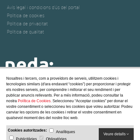
Avís legal i condicions d'ús del portal
Política de cookies
Política de privacitat
Política de qualitat
Nosaltres i tercers, com a proveïdors de serveis, utilitzem cookies i
tecnologies similars (d'ara endavant “cookies”) per proporcionar i protegir
NEDA POOL & SPA
els nostres serveis, per comprendre i millorar el seu rendiment i per
@ Copyright - 2017 NEDA POOL, S.L.
publicar anuncis rellevants. Per a més informació, podeu consultar la
All rights reserved
nostra
Política de Cookies
. Seleccioneu “Acceptar cookies” per donar el
vostre consentiment o seleccioneu les cookies que voleu autoritzar. Podeu
Crèdits
/
Política de cookies
canviar les opcions de les cookies i retirar el vostre consentiment en
qualsevol moment des del nostre lloc web.
Cookies autoritzades:
Analítiques
Veure detalls
Publicitàries
Obligatòries