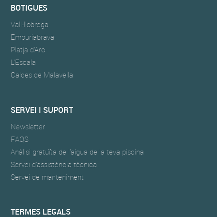
BOTIGUES
Vall-llobrega
Empuriabrava
Platja d'Aro
L'Escala
Caldes de Malavella
SERVEI I SUPORT
Newsletter
FAQS
Anàlisi gratuïta de l’aigua de la teva piscina
Servei d'assistència tècnica
Servei de manteniment
TERMES LEGALS