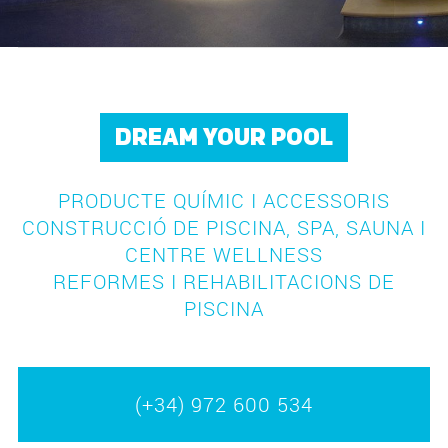
DREAM YOUR POOL
PRODUCTE QUÍMIC I ACCESSORIS
CONSTRUCCIÓ DE PISCINA, SPA, SAUNA I
CENTRE WELLNESS
REFORMES I REHABILITACIONS DE
PISCINA
(+34) 972 600 534