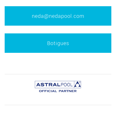
neda@nedapool.com
Botigues