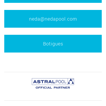
neda@nedapool.com
Botigues