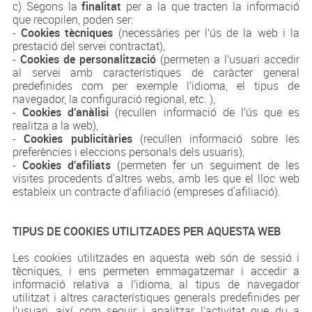
c) Segons la
finalitat
per a la que tracten la informació
que recopilen, poden ser:
-
Cookies tècniques
(necessàries per l’ús de la web i la
prestació del servei contractat),
-
Cookies de personalització
(permeten a l’usuari accedir
al servei amb característiques de caràcter general
predefinides com per exemple l’idioma, el tipus de
navegador, la configuració regional, etc. ),
-
Cookies d’anàlisi
(recullen informació de l’ús que es
realitza a la web),
-
Cookies publicitàries
(recullen informació sobre les
preferències i eleccions personals dels usuaris),
-
Cookies d’afiliats
(permeten fer un seguiment de les
visites procedents d'altres webs, amb les que el lloc web
estableix un contracte d‘afiliació (empreses d'afiliació).
TIPUS DE COOKIES UTILITZADES PER AQUESTA WEB
Les cookies utilitzades en aquesta web són de sessió i
tècniques, i ens permeten emmagatzemar i accedir a
informació relativa a l’idioma, al tipus de navegador
utilitzat i altres característiques generals predefinides per
l’usuari, així com seguir i analitzar l’activitat que du a