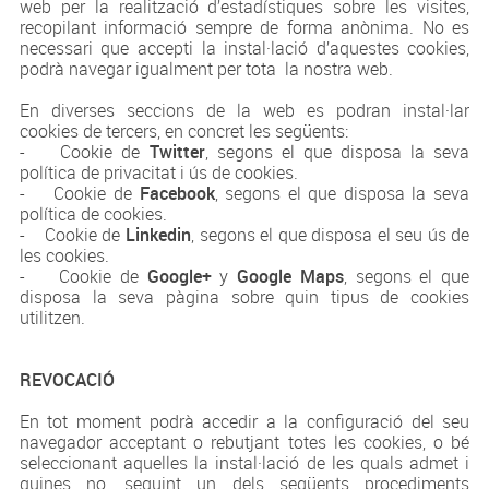
web per la realització d’estadístiques sobre les visites,
recopilant informació sempre de forma anònima. No es
necessari que accepti la instal·lació d’aquestes cookies,
podrà navegar igualment per tota la nostra web.
En diverses seccions de la web es podran instal·lar
cookies de tercers, en concret les següents:
- Cookie de
Twitter
, segons el que disposa la seva
política de privacitat i ús de cookies.
- Cookie de
Facebook
, segons el que disposa la seva
política de cookies.
- Cookie de
Linkedin
, segons el que disposa el seu ús de
les cookies.
- Cookie de
Google+
y
Google Maps
, segons el que
disposa la seva pàgina sobre quin tipus de cookies
utilitzen.
REVOCACIÓ
En tot moment podrà accedir a la configuració del seu
navegador acceptant o rebutjant totes les cookies, o bé
seleccionant aquelles la instal·lació de les quals admet i
quines no, seguint un dels següents procediments