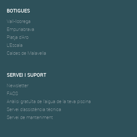
BOTIGUES
Vall-llobrega
Empuriabrava
Platja d'Aro
L'Escala
Caldes de Malavella
SERVEI I SUPORT
Newsletter
FAQS
Anàlisi gratuïta de l’aigua de la teva piscina
Servei d'assistència tècnica
Servei de manteniment