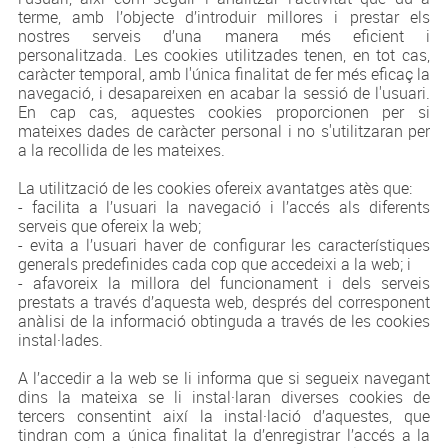
terme, amb l’objecte d’introduir millores i prestar els
nostres serveis d’una manera més eficient i
personalitzada. Les cookies utilitzades tenen, en tot cas,
caràcter temporal, amb l'única finalitat de fer més eficaç la
navegació, i desapareixen en acabar la sessió de l'usuari.
En cap cas, aquestes cookies proporcionen per si
mateixes dades de caràcter personal i no s'utilitzaran per
a la recollida de les mateixes.
La utilització de les cookies ofereix avantatges atès que:
- facilita a l’usuari la navegació i l’accés als diferents
serveis que ofereix la web;
- evita a l’usuari haver de configurar les característiques
generals predefinides cada cop que accedeixi a la web; i
- afavoreix la millora del funcionament i dels serveis
prestats a través d’aquesta web, després del corresponent
anàlisi de la informació obtinguda a través de les cookies
instal·lades.
A l’accedir a la web se li informa que si segueix navegant
dins la mateixa se li instal·laran diverses cookies de
tercers consentint així la instal·lació d’aquestes, que
tindran com a única finalitat la d’enregistrar l’accés a la