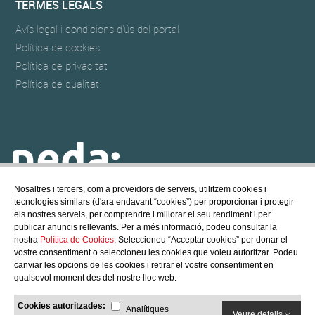
TERMES LEGALS
Avís legal i condicions d'ús del portal
Política de cookies
Política de privacitat
Política de qualitat
Nosaltres i tercers, com a proveïdors de serveis, utilitzem cookies i
tecnologies similars (d'ara endavant “cookies”) per proporcionar i protegir
NEDA POOL & SPA
els nostres serveis, per comprendre i millorar el seu rendiment i per
@ Copyright - 2017 NEDA POOL, S.L.
publicar anuncis rellevants. Per a més informació, podeu consultar la
All rights reserved
nostra
Política de Cookies
. Seleccioneu “Acceptar cookies” per donar el
vostre consentiment o seleccioneu les cookies que voleu autoritzar. Podeu
Crèdits
/
Política de cookies
canviar les opcions de les cookies i retirar el vostre consentiment en
qualsevol moment des del nostre lloc web.
Cookies autoritzades:
Analítiques
Veure detalls