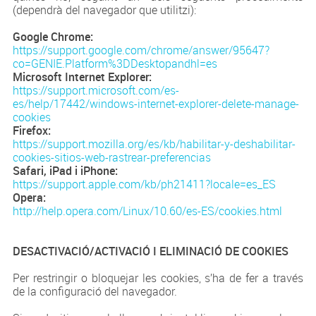
(dependrà del navegador que utilitzi):
Google Chrome:
https://support.google.com/chrome/answer/95647?
co=GENIE.Platform%3DDesktopandhl=es
Microsoft Internet Explorer:
https://support.microsoft.com/es-
es/help/17442/windows-internet-explorer-delete-manage-
cookies
Firefox:
https://support.mozilla.org/es/kb/habilitar-y-deshabilitar-
cookies-sitios-web-rastrear-preferencias
Safari, iPad i iPhone:
https://support.apple.com/kb/ph21411?locale=es_ES
Opera:
http://help.opera.com/Linux/10.60/es-ES/cookies.html
DESACTIVACIÓ/ACTIVACIÓ I ELIMINACIÓ DE COOKIES
Per restringir o bloquejar les cookies, s’ha de fer a través
de la configuració del navegador.