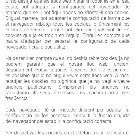
Si no desitja que els llocs web instal·lin cookies en el seu
equip, pot adaptar la configuració del navegador de
manera que se li notifiqui abans no s’instal·li cap cookie.
D’igual manera, pot adaptar la configuració de forma que
el navegador rebutgi totes les cookies, o únicament les
cookies de tercers. També pot eliminar qualsevol de les
cookies que ja es trobin en l’equip. Tingui en compte que
haurà d’adaptar per separat la configuració de cada
navegador i equip que utilitzi.
Ha de tenir en compte que si no desitja rebre cookies, ja no
podrem garantir que el nostre lloc web funcioni
degudament. Potser algunes funcions del lloc es perdin i
es possible que ja no pugui veure certs llocs web. A més,
rebutjar les cookies no significa que ja no vagi a veure
anuncis publicitaris. Simplement els anuncis no
s’ajustaran als seus interessos i es repetiran amb més
freqüència.
Cada navegador té un mètode diferent per adaptar la
configuració. Si fos necessari, consulti la funció d’ajuda
del navegador per establir la configuració correcta.
Per desactivar les cookies en el telèfon mòbil, consulti el