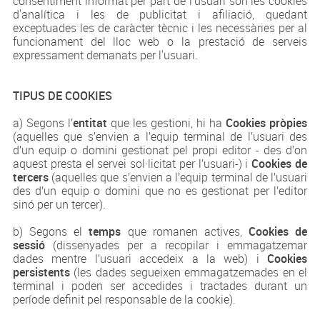
consentiment informat per part de l'usuari són les cookies
d'analítica i les de publicitat i afiliació, quedant
exceptuades les de caràcter tècnic i les necessàries per al
funcionament del lloc web o la prestació de serveis
expressament demanats per l'usuari.
TIPUS DE COOKIES
a) Segons l’
entitat
que les gestioni, hi ha
Cookies pròpies
(aquelles que s’envien a l’equip terminal de l’usuari des
d’un equip o domini gestionat pel propi editor - des d’on
aquest presta el servei sol·licitat per l’usuari-) i
Cookies de
tercers
(aquelles que s’envien a l’equip terminal de l’usuari
des d’un equip o domini que no es gestionat per l’editor
sinó per un tercer).
b) Segons el
temps
que romanen actives,
Cookies de
sessió
(dissenyades per a recopilar i emmagatzemar
dades mentre l’usuari accedeix a la web) i
Cookies
persistents
(les dades segueixen emmagatzemades en el
terminal i poden ser accedides i tractades durant un
període definit pel responsable de la cookie).