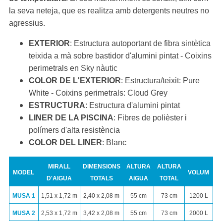
la seva neteja, que es realitza amb detergents neutres no
agressius.
EXTERIOR
: Estructura autoportant de fibra sintètica
teixida a mà sobre bastidor d'alumini pintat - Coixins
perimetrals en Sky nàutic
COLOR DE L'EXTERIOR
: Estructura/teixit: Pure
White - Coixins perimetrals: Cloud Grey
ESTRUCTURA
: Estructura d'alumini pintat
LINER DE LA PISCINA
: Fibres de polièster i
polímers d'alta resistència
COLOR DEL LINER
: Blanc
MIRALL
DIMENSIONS
ALTURA
ALTURA
MODEL
VOLUM
D'AIGUA
TOTALS
AIGUA
TOTAL
MUSA 1
1,51 x 1,72 m
2,40 x 2,08 m
55 cm
73 cm
1200 L
MUSA 2
2,53 x 1,72 m
3,42 x 2,08 m
55 cm
73 cm
2000 L