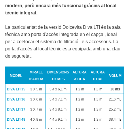
modern, però encara més funcional gràcies al local
tècnic integrat.
La particularitat de la versió Dolcevita Diva LTI és la sala
tècnica amb porta d'accés integrada en el capçal, ideal
per a col·locar el sistema de filtració i els accessoris. La
porta d'accés al local tècnic està equipada amb una clau
de seguretat.
MIRALL
DIMENSIONS
ALTURA
ALTURA
MODEL
VOLUM
D'AIGUA
TOTALS
AIGUA
TOTAL
DIVA LTI 35
3 X 5 m
3,4 x 6,1 m
1,2 m
1,3 m
18
m
3
DIVA LTI 36
3 X 6 m
3,4 x 7,1 m
1,2 m
1,3 m
21,6
m
3
DIVA LTI 37
3 X 7 m
3,4 x 8,1 m
1,2 m
1,3 m
25,2
m
3
DIVA LTI 48
4 X 8 m
4,4 x 9,1 m
1,2 m
1,3 m
38,4
m
3