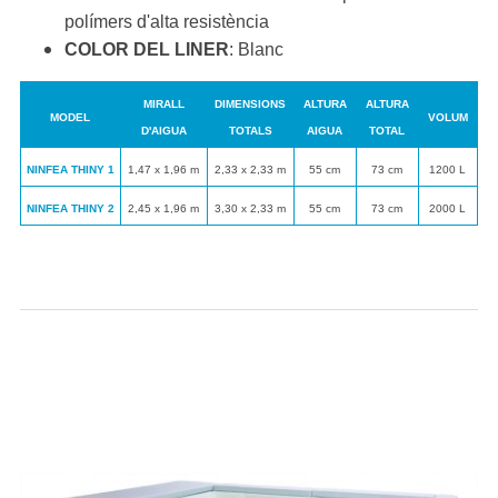
polímers d'alta resistència
COLOR DEL LINER
: Blanc
MIRALL
DIMENSIONS
ALTURA
ALTURA
MODEL
VOLUM
D'AIGUA
TOTALS
AIGUA
TOTAL
NINFEA THINY 1
1,47 x 1,96 m
2,33 x 2,33 m
55 cm
73 cm
1200 L
NINFEA THINY 2
2,45 x 1,96 m
3,30 x 2,33 m
55 cm
73 cm
2000 L