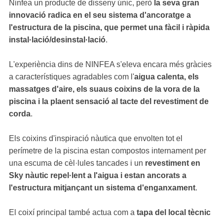
Ninfea un producte de disseny únic, però
la seva gran
innovació radica en el seu sistema d'ancoratge a
l'estructura de la piscina, que permet una fàcil i ràpida
instal·lació/desinstal·lació
.
L'experiència dins de NINFEA s'eleva encara més gràcies
a característiques agradables com l'
aigua calenta, els
massatges d'aire, els suaus coixins de la vora de la
piscina i la plaent sensació al tacte del revestiment de
corda
.
Els coixins d'inspiració nàutica que envolten tot el
perímetre de la piscina estan compostos internament per
una escuma de cèl·lules tancades i un
revestiment en
Sky nàutic repel·lent a l'aigua i estan ancorats a
l'estructura mitjançant un sistema d'enganxament
.
El coixí principal també actua com a
tapa del local tècnic