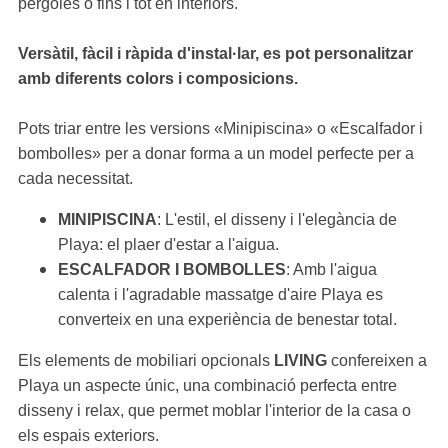
pèrgoles o fins i tot en interiors.
Versàtil, fàcil i ràpida d'instal·lar, es pot personalitzar
amb diferents colors i composicions.
Pots triar entre les versions «Minipiscina» o «Escalfador i
bombolles» per a donar forma a un model perfecte per a
cada necessitat.
MINIPISCINA
: L'estil, el disseny i l'elegància de
Playa: el plaer d'estar a l'aigua.
ESCALFADOR I BOMBOLLES
: Amb l'aigua
calenta i l'agradable massatge d'aire Playa es
converteix en una experiència de benestar total.
Els elements de mobiliari opcionals
LIVING
confereixen a
Playa un aspecte únic, una combinació perfecta entre
disseny i relax, que permet moblar l'interior de la casa o
els espais exteriors.