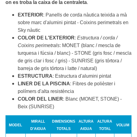
on es troba la caixa de la centraleta
.
EXTERIOR
: Panells de corda nàutica teixida a mà
sobre marc d'alumini pintat - Coixins perimetrals en
Sky nàutic
COLOR DE L'EXTERIOR
:
Estructura / corda /
Coixins perimetrals
: MONET (blanc / mescla de
turquesa i fúcsia / blanc) - STONE (gris fosc / mescla
de gris clar i fosc / gris) - SUNRISE (gris tórtora /
barreja de gris tórtora i latte / natural)
ESTRUCTURA
: Estructura d'alumini pintat
LINER DE LA PISCINA
: Fibres de polièster i
polímers d'alta resistència
COLOR DEL LINER
: Blanc (MONET, STONE) -
Beix (SUNRISE)
MIRALL
DIMENSIONS
ALTURA
ALTURA
MODEL
VOLUM
D'AIGUA
TOTALS
AIGUA
TOTAL