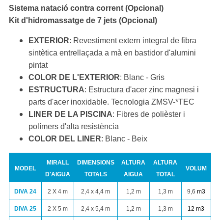
Sistema natació contra corrent (Opcional)
Kit d'hidromassatge de 7 jets (Opcional)
EXTERIOR
: Revestiment extern integral de fibra
sintètica entrellaçada a mà en bastidor d'alumini
pintat
COLOR DE L'EXTERIOR
: Blanc - Gris
ESTRUCTURA
: Estructura d'acer zinc magnesi i
parts d'acer inoxidable. Tecnologia ZMSV-*TEC
LINER DE LA PISCINA
: Fibres de polièster i
polímers d'alta resistència
COLOR DEL LINER
: Blanc - Beix
MIRALL
DIMENSIONS
ALTURA
ALTURA
MODEL
VOLUM
D'AIGUA
TOTALS
AIGUA
TOTAL
DIVA 24
2 X 4 m
2,4 x 4,4 m
1,2 m
1,3 m
9,6
m
3
DIVA 25
2 X 5 m
2,4 x 5,4 m
1,2 m
1,3 m
12
m
3