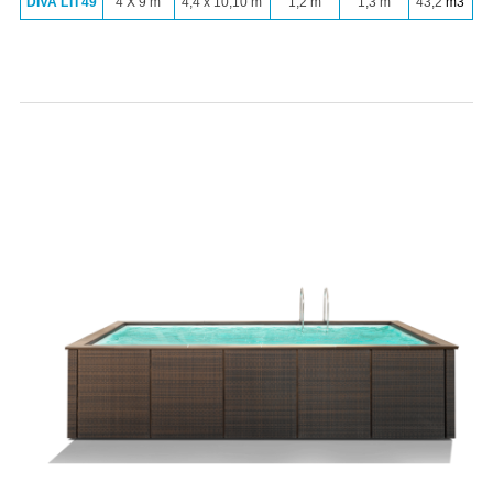
DIVA LTI 49
4 X 9 m
4,4 x 10,10 m
1,2 m
1,3 m
43,2
m
3