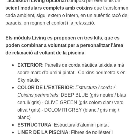
l'
accessori Living opcional
compost per elements de
seient modulars complets amb coixins
que transformen
cada ambient, sigui extern o intern, en un autèntic racó del
paradís, on regnen el confort i la relaxació.
Els mòduls Living es proposen en tres kits, que es
poden combinar a voluntat per a personalitzar l'àrea
de relaxació al voltant de la piscina
.
EXTERIOR
: Panells de corda nàutica teixida a mà
sobre marc d'alumini pintat - Coixins perimetrals en
Sky nàutic
COLOR DE L'EXTERIOR
:
Estructura / corda /
Coixins perimetrals
: DEEP BLUE (gris neutre / blau
ceruli/ gris) - OLIVE GREEN (gris colom clar / verd
oliva / gris) - DOLOMITI GREY (blanc / gris mig /
blanc)
ESTRUCTURA
: Estructura d'alumini pintat
LINER DE LA PISCINA
: Fibres de polièster i