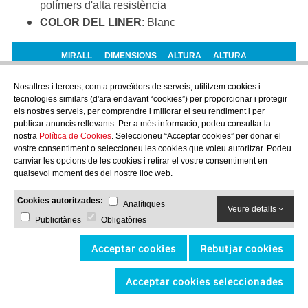
polímers d'alta resistència
COLOR DEL LINER
: Blanc
MIRALL
DIMENSIONS
ALTURA
ALTURA
MODEL
VOLUM
D'AIGUA
TOTALS
AIGUA
TOTAL
Nosaltres i tercers, com a proveïdors de serveis, utilitzem cookies i
CITY 24
2 X 4 m
2,5 X 4,5 m
1,2 m
1,27 m
9,6
m
3
tecnologies similars (d'ara endavant “cookies”) per proporcionar i protegir
els nostres serveis, per comprendre i millorar el seu rendiment i per
CITY 25
2 X 5 m
2,5 X 5,5 m
1,2 m
1,27 m
12
m
3
publicar anuncis rellevants. Per a més informació, podeu consultar la
nostra
Política de Cookies
. Seleccioneu “Acceptar cookies” per donar el
CITY 35
3 X 5 m
3,5 X 5,5 m
1,2 m
1,27 m
18
m
3
vostre consentiment o seleccioneu les cookies que voleu autoritzar. Podeu
canviar les opcions de les cookies i retirar el vostre consentiment en
CITY 36
3 X 6 m
3,5 X 6,5 m
1,2 m
1,27 m
21,6
m
3
qualsevol moment des del nostre lloc web.
CITY 37
3 X 7 m
3,5 X 7,5 m
1,2 m
1,27 m
25,2
m
3
Cookies autoritzades:
Analítiques
Veure detalls
CITY 48
4 X 8 m
4,5 X 8,5 m
1,2 m
1,27 m
38,4
m
3
Publicitàries
Obligatòries
Acceptar cookies
Rebutjar cookies
Acceptar cookies seleccionades