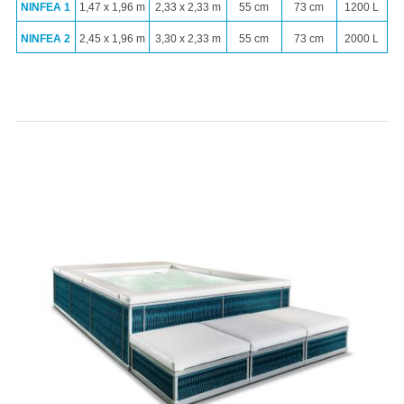
NINFEA 1
1,47 x 1,96 m
2,33 x 2,33 m
55 cm
73 cm
1200 L
NINFEA 2
2,45 x 1,96 m
3,30 x 2,33 m
55 cm
73 cm
2000 L