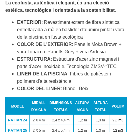
La ecofusta, autèntica i elegant, és una elecció
estètica, tecnològica i orientada a la sostenibilitat.
EXTERIOR
: Revestiment extern de fibra sintètica
entrellaçada a mà en bastidor d'alumini pintat i vora
de la piscina en fusta ecològica
COLOR DE L'EXTERIOR
: Panells Moka Brown +
vora Tobacco, Panells Grey + vora Ardesia
ESTRUCTURA
: Estructura d'acer zinc magnesi i
parts d'acer inoxidable. Tecnologia ZMSV-*TEC
LINER DE LA PISCINA
: Fibres de polièster i
polímers d'alta resistència
COLOR DEL LINER
: Blanc - Beix
MIRALL
DIMENSIONS
ALTURA
ALTURA
MODEL
VOLUM
D'AIGUA
TOTALS
AIGUA
TOTAL
RATTAN 24
2 X 4 m
2,4 x 4,4 m
1,2 m
1,3 m
9,6
m
3
RATTAN 25
2 X 5 m
2,4 x 5,4 m
1,2 m
1,3 m
12
m
3