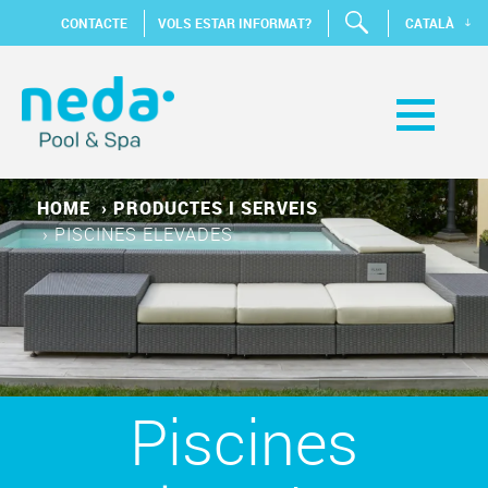
CONTACTE
VOLS ESTAR INFORMAT?
CATALÀ
HOME
›
PRODUCTES I SERVEIS
›
PISCINES ELEVADES
Piscines