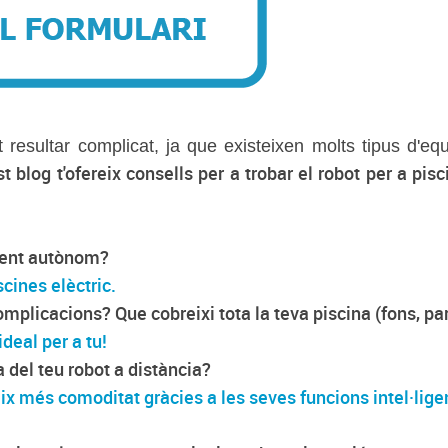
t resultar complicat, ja que existeixen molts tipus d'e
t blog t'ofereix consells per a trobar el robot per a pis
ment autònom?
cines elèctric.
plicacions? Que cobreixi tota la teva piscina (fons, paret
deal per a tu!
 del teu robot a distància?
eix més comoditat gràcies a les seves funcions intel·lige