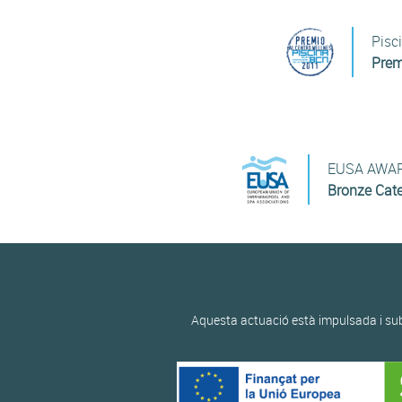
Pisc
Prem
EUSA AWAR
Bronze Cate
Aquesta actuació està impulsada i sub