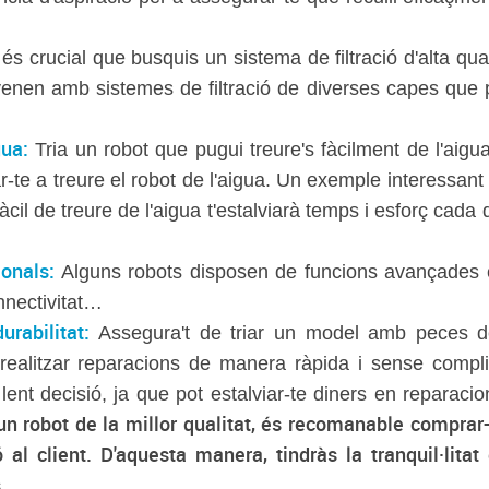
s crucial que busquis un sistema de filtració d'alta qual
enen amb sistemes de filtració de diverses capes que 
gua:
Tria un robot que pugui treure's fàcilment de l'aigua
-te a treure el robot de l'aigua. Un exemple interessant 
àcil de treure de l'aigua t'estalviarà temps i esforç cad
ionals:
Alguns robots disposen de funcions avançades c
onnectivitat…
urabilitat:
Assegura't de triar un model amb peces de 
 realitzar reparacions de manera ràpida i sense compl
ent decisió, ja que pot estalviar-te diners en reparacio
 un robot de la millor qualitat, és recomanable compra
al client. D'aquesta manera, tindràs la tranquil·litat
.