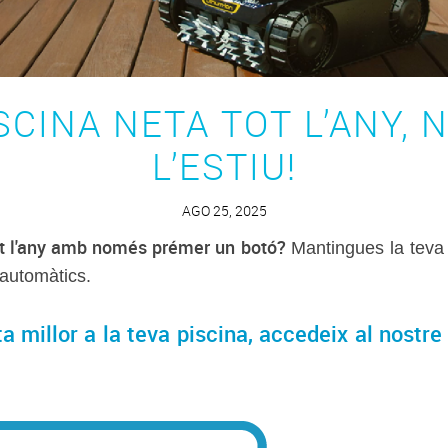
SCINA NETA TOT L’ANY,
L’ESTIU!
AGO 25, 2025
tot l'any amb només prémer un botó?
Mantingues la teva 
 automàtics.
a millor a la teva piscina, accedeix al nostre 