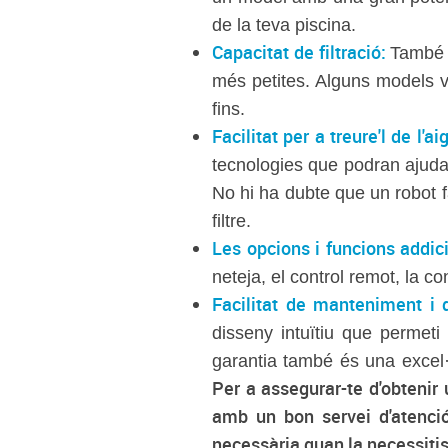
de la teva piscina.
Capacitat de filtració:
També é
més petites. Alguns models v
fins.
Facilitat per a treure'l de l'ai
tecnologies que podran ajudar
No hi ha dubte que un robot f
filtre.
Les opcions i funcions addic
neteja, el control remot, la c
Facilitat de manteniment i d
disseny intuïtiu que permeti
garantia també és una excel·l
Per a assegurar-te d'obtenir
amb un bon servei d'atenció 
necessària quan la necessitis