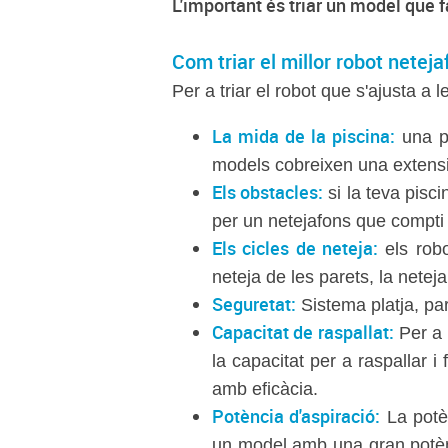
L'important és triar un model que 
Com triar el millor robot netej
Per a triar el robot que s'ajusta a
La mida de la piscina:
una pi
models cobreixen una extensi
Els obstacles:
si la teva pisci
per un netejafons que compti
Els cicles de neteja:
els robo
neteja de les parets, la neteja
Seguretat:
Sistema platja, pa
Capacitat de raspallat:
Per a 
la capacitat per a raspallar i
amb eficàcia.
Potència d'aspiració:
La potèn
un model amb una gran potènci