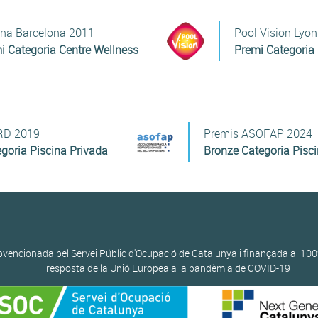
ina Barcelona 2011
Pool Vision Lyo
i Categoria Centre Wellness
Premi Categoria 
D 2019
Premis ASOFAP 2024
goria Piscina Privada
Bronze Categoria Pisci
vencionada pel Servei Públic d'Ocupació de Catalunya i finançada al 100
resposta de la Unió Europea a la pandèmia de COVID-19