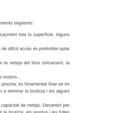
elements següents:
caçment tota la superfície. Alguns
de difícil accés és preferible optar
m la neteja del fons únicament, la
els motors…
 piscina, és fonamental fixar-se en
 a eliminar la brutícia i les algues
capacitat de neteja. Decanta't per
a brutícia, els residus i les fulles