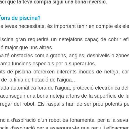
faci que la teva compra sigui una bona inversió.
afons de piscina?
 les teves necessitats, és important tenir en compte els 
scina gran requerirà un netejafons capaç de cobrir efi
ó major que uns altres.
na té obstacles com a graons, angles, desnivells o zones 
 amb funcions especials per a superar-los.
ts de piscina ofereixen diferents modes de neteja, co
 de la línia de flotació de l'aigua…
rada automàtica fora de l'aigua, protecció electrònica d
aconseguir una bona neteja a fons de la superfície de la
 fregar del robot. Els raspalls han de ser prou potents per
cia d'aspiració d'un robot és fonamental per a la seva 
a d'aspiració per a assegurar-te que reculli eficaçment l