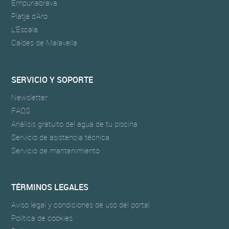
Empuriabrava
Platja d'Aro
L'Escala
Caldes de Malavella
SERVICIO Y SOPORTE
Newsletter
FAQS
Análisis gratuito del agua de tu piscina
Servicio de asistencia técnica
Servicio de mantenimiento
TÉRMINOS LEGALES
Aviso legal y condiciones de uso del portal
Política de cookies