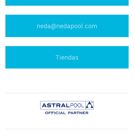
neda@nedapool.com
Tiendas