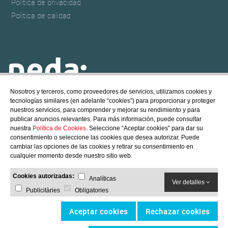
Política de privacidad
Política de calidad
Nosotros y terceros, como proveedores de servicios, utilizamos cookies y
tecnologías similares (en adelante “cookies”) para proporcionar y proteger
NEDA POOL & SPA
nuestros servicios, para comprender y mejorar su rendimiento y para
@ Copyright - 2017 NEDA POOL, S.L.
publicar anuncios relevantes. Para más información, puede consultar
All rights reserved
nuestra
Política de Cookies
. Seleccione “Aceptar cookies” para dar su
consentimiento o seleccione las cookies que desea autorizar. Puede
Créditos
/
Política de cookies
cambiar las opciones de las cookies y retirar su consentimiento en
cualquier momento desde nuestro sitio web.
Cookies autorizadas:
Analíticas
Ver detalles
Publicitàries
Obligatories
Aceptar cookies
Rechazar cookies