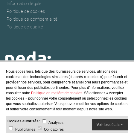
Information légale
Politique de cookies
Politique de confidentialité
Politique de qualité
Nous et des tiers, tels que des fournisseurs de services, utilisons des
cookies et des technologies similaires (ci-après « cookies ») pour fournir et
NEDA POOL & SPA
protéger nos services, pour comprendre et améliorer leurs performances et
@ Copyright - 2017 NEDA POOL, S.L.
pour diffuser des publicités pertinentes. Pour plus d'informations, veuillez
All rights reserved
consulter notre
Politique en matière de cookies
. Sélectionnez « Accepter
les cookies » pour donner votre consentement ou sélectionnez les cookies
Crédits
/
Politique de cookies
que vous souhaitez autoriser. Vous pouvez modifier vos options de cookies
et retirer votre consentement à tout moment depuis notre site web.
Cookies autorisés:
Analyses
Voir les détails
Publicitàries
Obligatoires