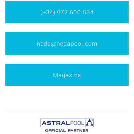
(+34) 972 600 534
neda@nedapool.com
Magasins