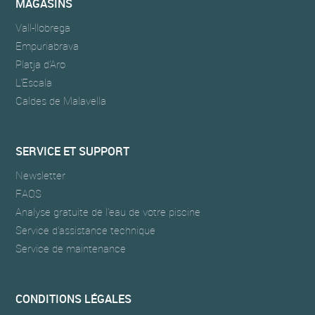
MAGASINS
Vall-llobrega
Empuriabrava
Platja d'Aro
L'Escala
Caldes de Malavella
SERVICE ET SUPPORT
Newsletter
FAQS
Analyse gratuite de l’eau de votre piscine
Service d’assistance technique
Service de maintenance
CONDITIONS LÉGALES