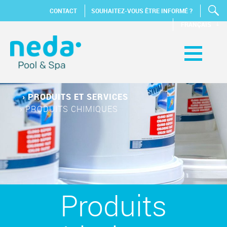
CONTACT
SOUHAITEZ-VOUS ÊTRE INFORMÉ ?
FRANÇAIS
›
PRODUITS ET SERVICES
›
PRODUITS CHIMIQUES
Produits