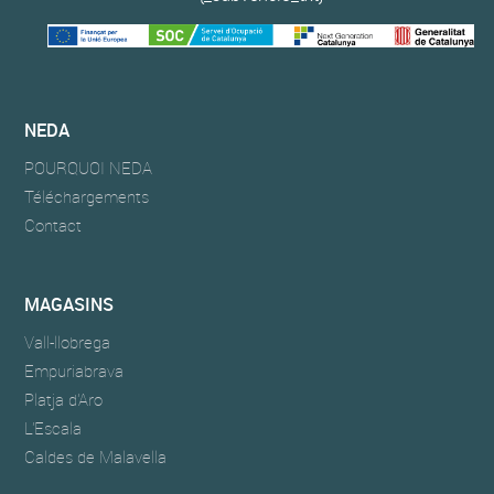
NEDA
POURQUOI NEDA
Téléchargements
Contact
MAGASINS
Vall-llobrega
Empuriabrava
Platja d'Aro
L'Escala
Caldes de Malavella