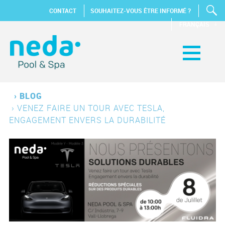
CONTACT
SOUHAITEZ-VOUS ÊTRE INFORMÉ ?
FRANÇAIS
›
BLOG
›
VENEZ FAIRE UN TOUR AVEC TESLA,
ENGAGEMENT ENVERS LA DURABILITÉ