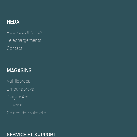
NEDA
POURQUOI NEDA
Téléchargements
Contact
MAGASINS
Vall-llobrega
Empuriabrava
Platja d'Aro
L'Escala
Caldes de Malavella
SERVICE ET SUPPORT