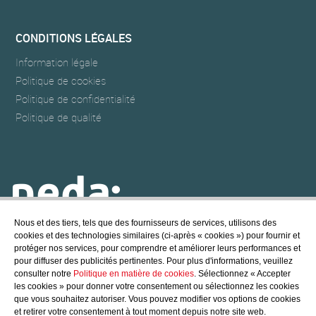
CONDITIONS LÉGALES
Information légale
Politique de cookies
Politique de confidentialité
Politique de qualité
Nous et des tiers, tels que des fournisseurs de services, utilisons des
cookies et des technologies similaires (ci-après « cookies ») pour fournir et
NEDA POOL & SPA
protéger nos services, pour comprendre et améliorer leurs performances et
@ Copyright - 2017 NEDA POOL, S.L.
pour diffuser des publicités pertinentes. Pour plus d'informations, veuillez
All rights reserved
consulter notre
Politique en matière de cookies
. Sélectionnez « Accepter
les cookies » pour donner votre consentement ou sélectionnez les cookies
Crédits
/
Politique de cookies
que vous souhaitez autoriser. Vous pouvez modifier vos options de cookies
et retirer votre consentement à tout moment depuis notre site web.