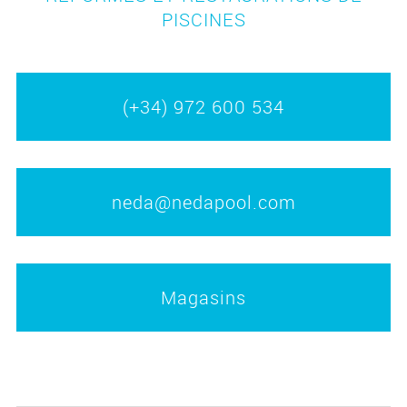
PISCINES
(+34) 972 600 534
neda@nedapool.com
Magasins