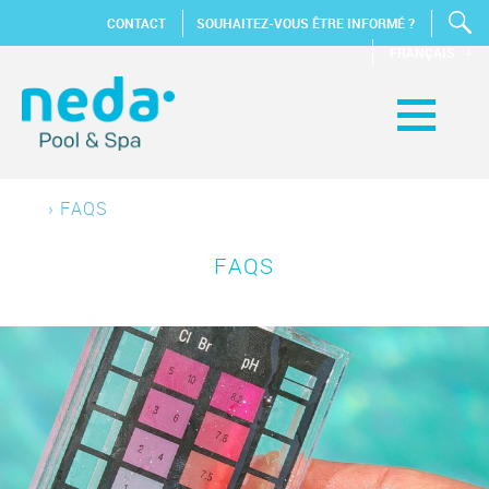
CONTACT
SOUHAITEZ-VOUS ÊTRE INFORMÉ ?
FRANÇAIS
›
FAQS
FAQS