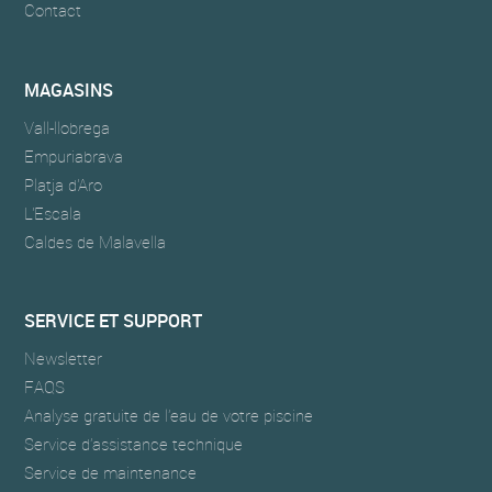
Contact
MAGASINS
Vall-llobrega
Empuriabrava
Platja d'Aro
L'Escala
Caldes de Malavella
SERVICE ET SUPPORT
Newsletter
FAQS
Analyse gratuite de l’eau de votre piscine
Service d’assistance technique
Service de maintenance