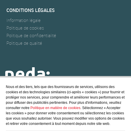
CONDITIONS LÉGALES
Information légale
Politique de cookies
Politique de confidentialité
Politique de qualité
Nous et des tiers, tels que des fournisseurs de services, utilisons des
cookies et des technologies similaires (ci-après « cookies ») pour fournir et
NEDA POOL & SPA
protéger nos services, pour comprendre et améliorer leurs performances et
@ Copyright - 2017 NEDA POOL, S.L.
pour diffuser des publicités pertinentes. Pour plus d'informations, veuillez
All rights reserved
consulter notre
Politique en matière de cookies
. Sélectionnez « Accepter
les cookies » pour donner votre consentement ou sélectionnez les cookies
Crédits
/
Politique de cookies
que vous souhaitez autoriser. Vous pouvez modifier vos options de cookies
et retirer votre consentement à tout moment depuis notre site web.