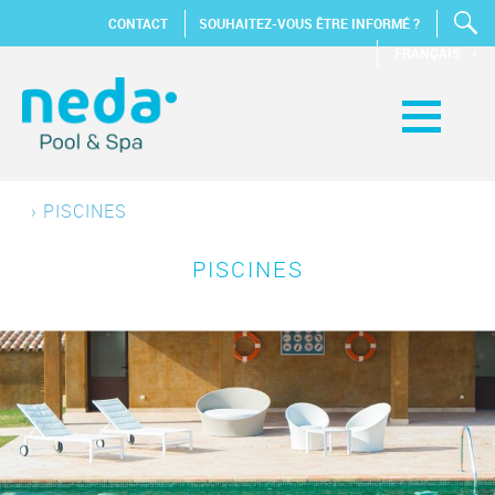
CONTACT
SOUHAITEZ-VOUS ÊTRE INFORMÉ ?
FRANÇAIS
›
PISCINES
PISCINES