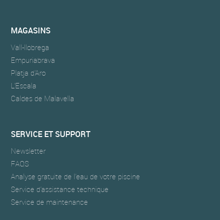
MAGASINS
Vall-llobrega
Empuriabrava
Platja d'Aro
L'Escala
Caldes de Malavella
SERVICE ET SUPPORT
Newsletter
FAQS
Analyse gratuite de l’eau de votre piscine
Service d’assistance technique
Service de maintenance