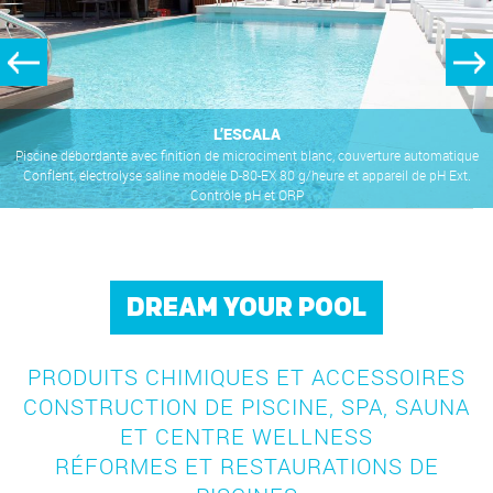
L’ESCALA
​Piscine débordante avec finition de microciment blanc, couverture automatique
Conflent, électrolyse saline modèle D-80-EX 80 g/heure et appareil de pH Ext.
Contrôle pH et ORP
DREAM YOUR POOL
PRODUITS CHIMIQUES ET ACCESSOIRES
CONSTRUCTION DE PISCINE, SPA, SAUNA
ET CENTRE WELLNESS
RÉFORMES ET RESTAURATIONS DE