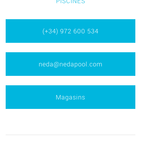
PISCINES
(+34) 972 600 534
neda@nedapool.com
Magasins