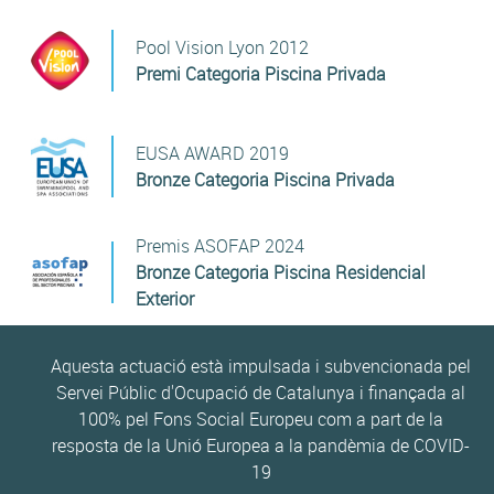
Pool Vision Lyon 2012
Premi Categoria Piscina Privada
EUSA AWARD 2019
Bronze Categoria Piscina Privada
Premis ASOFAP 2024
Bronze Categoria Piscina Residencial
Exterior
Aquesta actuació està impulsada i subvencionada pel
Servei Públic d'Ocupació de Catalunya i finançada al
100% pel Fons Social Europeu com a part de la
resposta de la Unió Europea a la pandèmia de COVID-
19